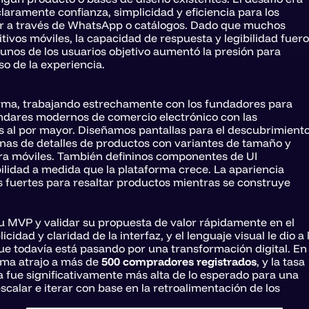
aramente confianza, simplicidad y eficiencia para los 
 a través de WhatsApp o catálogos. Dado que muchos 
ivos móviles, la capacidad de respuesta y legibilidad fuero
algunos de los usuarios objetivo aumentó la presión para 
so de la experiencia.
rma, trabajando estrechamente con los fundadores para 
tándares modernos de comercio electrónico con las 
 al por mayor. Diseñamos pantallas para el descubrimiento
ginas de detalles de productos con variantes de tamaño y 
ra móviles. También defininos componentes de UI 
ilidad a medida que la plataforma crece. La apariencia 
 fuertes para resaltar productos mientras se construye 
u MVP y validar su propuesta de valor rápidamente en el 
dad y claridad de la interfaz, y el lenguaje visual le dio a l
e todavía está pasando por una transformación digital. En 
rma atrajo a más de 
500 compradores registrados
, y la tasa 
a fue significativamente más alta de lo esperado para una 
scalar e iterar con base en la retroalimentación de los 